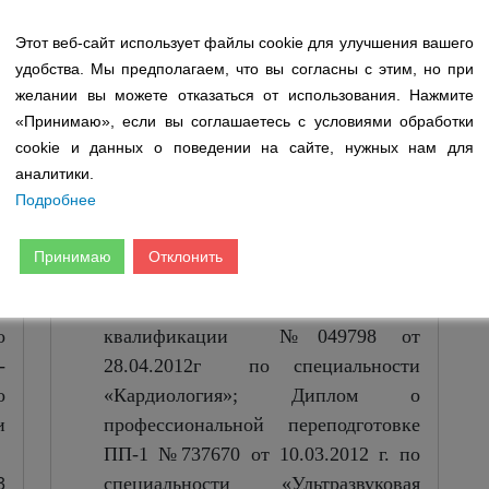
имени И.Н. Ульянова» г.
т
Чебоксары
Этот веб-сайт использует файлы cookie для улучшения вашего
удобства. Мы предполагаем, что вы согласны с этим, но при
и
Год получения диплома: 2001г.
желании вы можете отказаться от использования. Нажмите
о
Образование: диплом ДВС
«Принимаю», если вы соглашаетесь с условиями обработки
я
№0882443 от 30.06.2001 г. по
cookie и данных о поведении на сайте, нужных нам для
7
специальности «Лечебное дело»;
аналитики.
о
Диплом о профессиональной
Подробнее
о
переподготовке ПП-1 №127009 от
и
25.12.2007 г. по специальности
Принимаю
Отклонить
о
«Кардиология»; Свидетельство о
и
прохождении повышения
о
квалификации №049798 от
-
28.04.2012г по специальности
о
«Кардиология»; Диплом о
и
профессиональной переподготовке
ПП-1 №737670 от 10.03.2012 г. по
специальности «Ультразвуковая
3