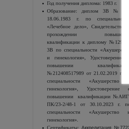
Год получения диплома: 1983 г.
Образование: диплом 3В № о
18.06.1983 г. по специальност
«Лечебное дело», Свидетельство 
прохождении повышени
квалификации к диплому №12952
3В по специальности «Акушерств
и гинекология», Удостоверение 
повышении квалификаци
№212408517989 от 21.02.2019 г. п
специальности «Акушерство 
гинекология», Удостоверение 
повышении квалификации №АИГ
ПК/23-2/48-1 от 30.10.2023 г. п
специальности «Акушерство 
гинекология».
Сертификаты:
Аккредитация №772