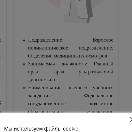
е
Подразделение: Взрослое
поликлиническое подразделение,
-
Отделение медицинских осмотров
Занимаемая должность: Главный
о
врач, врач ультразвуковой
е
диагностики.
е
Наименование высшего учебного
е
заведения: Федеральное
й
государственное бюджетное
т
образовательное учреждение
.
высшего образования «Чувашский
государственный университет
Мы используем файлы cookie