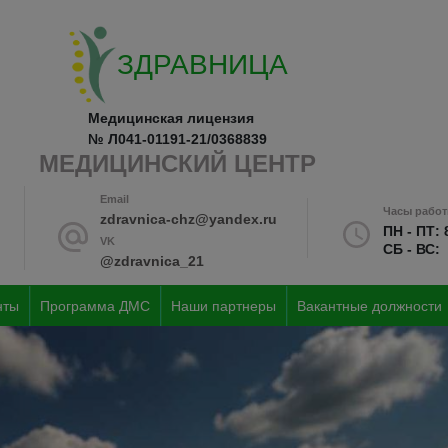
ЗДРАВНИЦА
Медицинская лицензия
№ Л041-01191-21/0368839
МЕДИЦИНСКИЙ ЦЕНТР
Email
Часы рабо
zdravnica-chz@yandex.ru
ПН - ПТ:
VK
СБ - ВС:
@zdravnica_21
нты
Программа ДМС
Наши партнеры
Вакантные должности