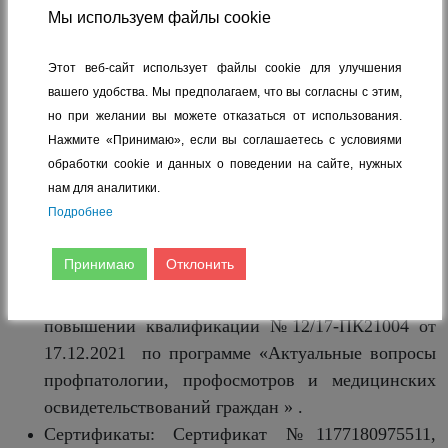
образовательное учреждение высшего
Мы используем файлы cookie
образования «Чувашский государственный
университет имени И.Н. Ульянова» г.
Этот веб-сайт использует файлы cookie для улучшения
Чебоксары
вашего удобства. Мы предполагаем, что вы согласны с этим,
Год получения диплома: 1993 г.
но при желании вы можете отказаться от использования.
Образование: Диплом УВ №264984 от 22.01.1993
Нажмите «Принимаю», если вы соглашаетесь с условиями
г. по специальности «Педиатрия» ; Свидетельство
обработки cookie и данных о поведении на сайте, нужных
нам для аналитики.
о прохождении повышения квалификации от
Подробнее
31.01.1994 г. по специальности «Психиатрия» ;
Удостоверение о повышении квалификации
Принимаю
Отклонить
№У001638.03/20 от 27.03.2020 по программе
«Психиатрия-наркология» ; Удостоверение о
повышении квалификации №12/17-ПК21004 от
17.12.2021 по программе «Актуальные вопросы
профпатологии, профосмотров и медицинских
освидетельствований граждан » .
Сертификаты: Сертификат №1177180975511,