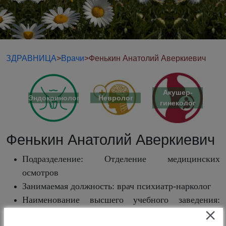
ЗДРАВНИЦА
>
Врачи
>
Фенькин Анатолий Аверкиевич
Акушер-
лог
Эндокринолог
Невролог
Ре
гинеколог
Фенькин Анатолий Аверкиевич
Подразделение: Отделение медицинских
осмотров
Занимаемая должность: врач психиатр-нарколог
Наименование высшего учебного заведения:
Федеральное государственное бюджетное