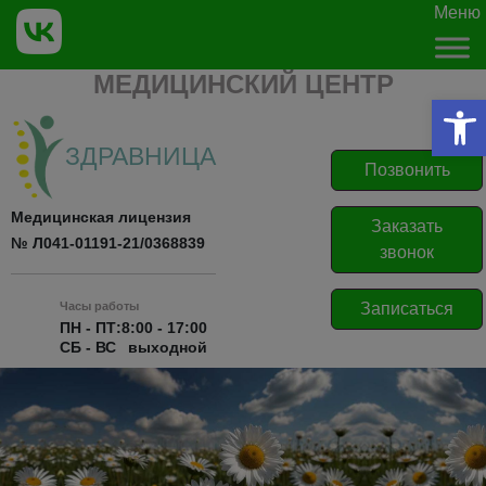
Skip to main content
Меню
МЕДИЦИНСКИЙ ЦЕНТР
От
ЗДРАВНИЦА
Позвонить
Медицинская лицензия
Заказать
№ Л041-01191-21/0368839
звонок
Записаться
Часы работы
ПН - ПТ:
8:00 - 17:00
СБ - ВС
выходной